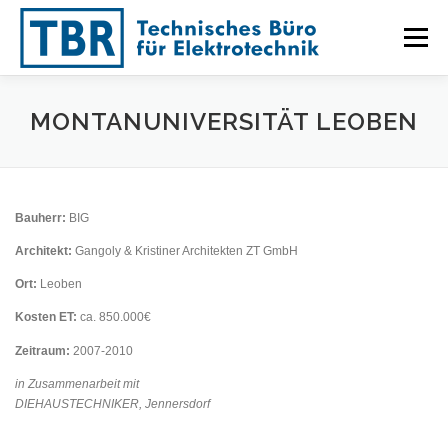
Zum
Inhalt
Menü
springen
HOME
LEISTUNGEN
REFERENZEN
TEAM
MONTANUNIVERSITÄT LEOBEN
PARTNER
KONTAKT
Bauherr:
BIG
Architekt:
Gangoly & Kristiner Architekten ZT GmbH
Ort:
Leoben
Kosten ET:
ca. 850.000€
Zeitraum:
2007-2010
in Zusammenarbeit mit
DIEHAUSTECHNIKER, Jennersdorf