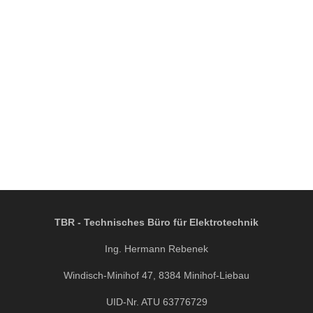
TBR - Technisches Büro für Elektrotechnik
Ing. Hermann Rebenek
Windisch-Minihof 47, 8384 Minihof-Liebau
UID-Nr. ATU 63776729